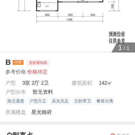
1
/
1
B
待售
变价通知我
参考价格
价格待定
户型
3室 2厅 2卫
建筑面积
142㎡
户型分布
暂无资料
南北通透
户型方正
采光充足
主卧带卫
餐客分离
所属楼盘
星光御府