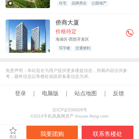
住宅
品牌房企
公园地产
侨商大厦
价格待定
海港区-西部开发区
写字楼
交通便利
免责声明：本站旨在为用户提供更多楼盘信息，所载内容仅供参
考，最终信息以售楼处或政府备案信息为准。
登录
电脑版
站点地图
反馈
京ICP证030609号
©️2019手机凤凰网房产 ihouse.ifeng.com
我要团购
联系售楼处
关注