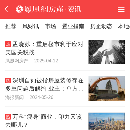
推荐
风财讯
市场
置业指南
房企动态
本地
孟晓苏：重启楼市利于应对
美国关税战
凤凰网房产 2025-04-12
深圳自如被指房屋装修存在
多重问题后解约 业主：单方解
约并非“共识”
海报新闻 2024-05-26
万科“瘦身”商业，印力又该
去哪儿？