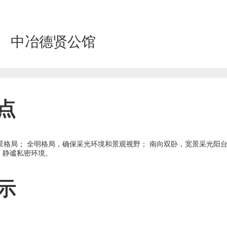
中冶德贤公馆
点
观景格局； 全明格局，确保采光环境和景观视野； 南向双卧，宽景采光阳
，静谧私密环境。
示