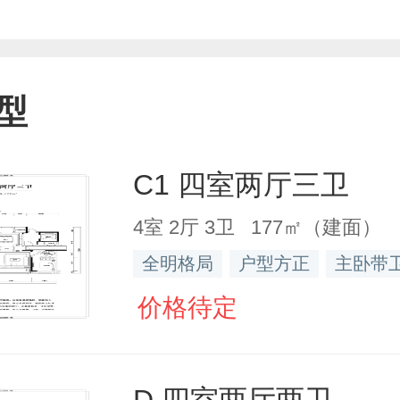
型
C1 四室两厅三卫
4室 2厅 3卫 177㎡（建面）
全明格局
户型方正
主卧带
价格待定
D 四室两厅两卫