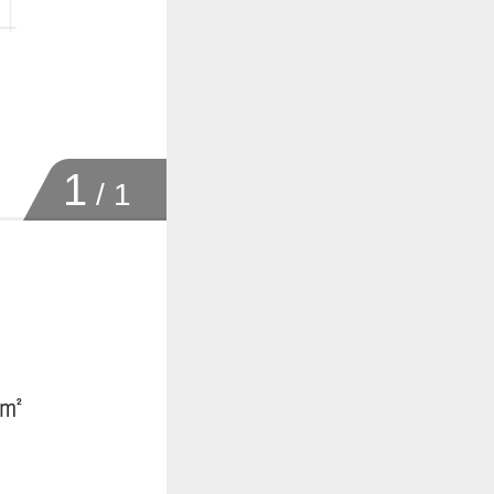
1
/
1
0㎡