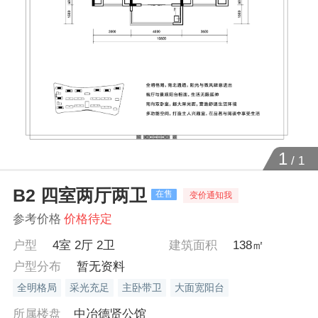
1
/
1
B2 四室两厅两卫
在售
变价通知我
参考价格
价格待定
户型
4室 2厅 2卫
建筑面积
138㎡
户型分布
暂无资料
全明格局
采光充足
主卧带卫
大面宽阳台
所属楼盘
中冶德贤公馆